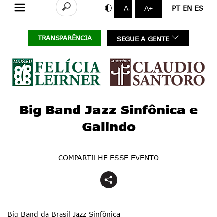
Buscar
PT
EN
ES
A-
A+
TRANSPARÊNCIA
SEGUE A GENTE
Instagram
Tiktok
Facebook
Big Band Jazz Sinfônica e
Linkedin
Galindo
Threads
Youtube
COMPARTILHE ESSE EVENTO
Tripadvisor
Spotify
Big Band da Brasil Jazz Sinfônica