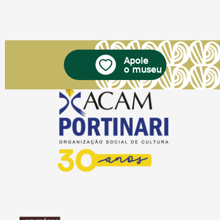
Apoie
o museu