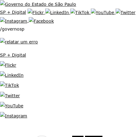
SP + Digital
/governosp
SP + Digital
Ir para o conteúdo