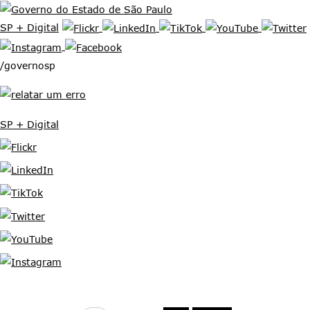
SP + Digital
/governosp
SP + Digital
Ir para o conteúdo